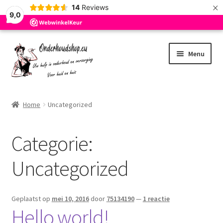
×
14
Reviews
9,0
Ga
Ga
Menu
door
naar
naar
de
navigatie
inhoud
Home
Home
Uncategorized
Afrekenen
Categorie:
Algemene Voorwaarden
Uncategorized
Blog
Cookie Policy
Geplaatst op
mei 10, 2016
door
75134190
—
1 reactie
Hello world!
Mijn account