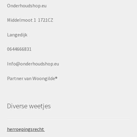
Onderhoudshop.eu
Speciale aanbieding
Middelmoot 1 1721CZ
Speciale aanbieding
Langedijk
Speciale aanbieding
0644666831
Speciale aanbieding
Info@onderhoudshop.eu
Speciale aanbieding
Partner van Woongilde®
uw heeft een klacht
Diverse weetjes
Uw privacy
welkom
herroepingsrecht