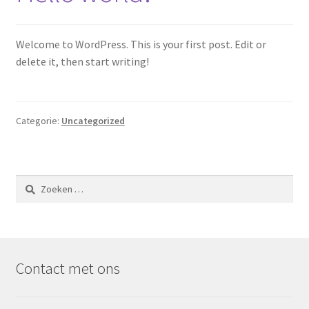
Onze Merken
Welcome to WordPress. This is your first post. Edit or
delete it, then start writing!
Oranje Furniture Care
over ons
Categorie:
Uncategorized
Retour sturen
Speciale aanbieding
Zoeken
naar:
Speciale aanbieding
Speciale aanbieding
Contact met ons
Speciale aanbieding