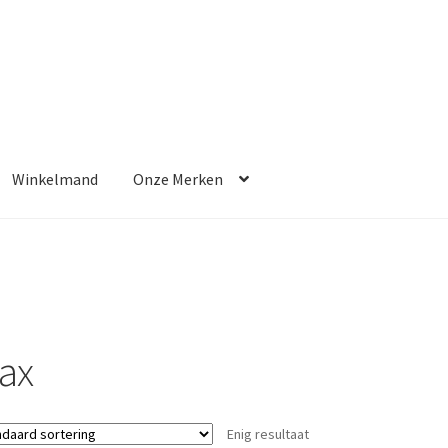
Winkelmand
Onze Merken
g
Cookie Policy
Mijn account
Onze Merken
Oranje Furniture Care
peciale aanbieding
Speciale aanbieding
Speciale aanbieding
iale aanbieding
Speciale aanbieding
Speciale aanbieding
ax
l
Winkelmand
Enig resultaat