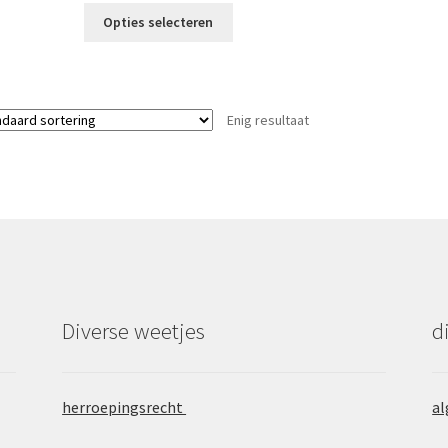
Dit
Opties selecteren
product
heeft
meerdere
variaties.
Enig resultaat
Deze
optie
kan
gekozen
worden
op
de
productpagina
Diverse weetjes
d
herroepingsrecht
al