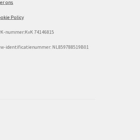
er ons
okie Policy
vK-nummer:KvK 74146815
w-identificatienummer: NL859788519B01