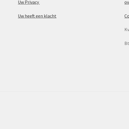
Uw Privacy
ov
Uw heeft een klacht
Co
K
Bt