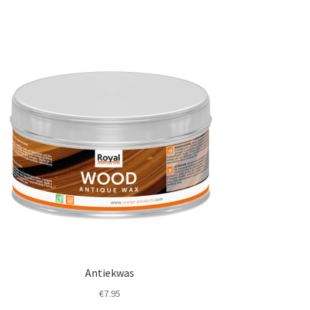
Antiekwas
€
7.95