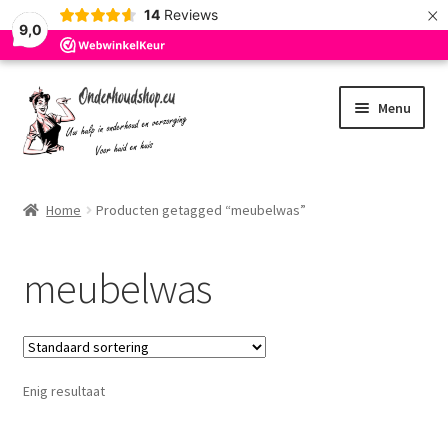
×
14
Reviews
9,0
Ga
Ga
Menu
door
naar
naar
de
navigatie
inhoud
Home
Home
Producten getagged “meubelwas”
Afrekenen
meubelwas
Algemene Voorwaarden
Blog
Enig resultaat
Cookie Policy
Mijn account