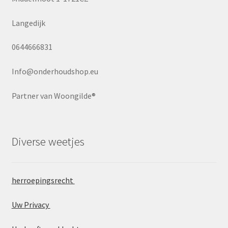
Winkel
Langedijk
Winkelmand
0644666831
Info@onderhoudshop.eu
Partner van Woongilde®
Diverse weetjes
herroepingsrecht
Uw Privacy