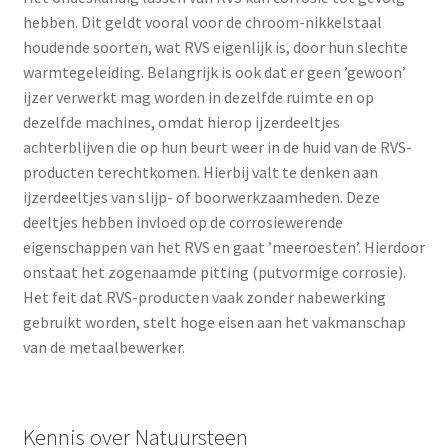
hebben. Dit geldt vooral voor de chroom-nikkelstaal
Speciale aanbieding
houdende soorten, wat RVS eigenlijk is, door hun slechte
warmtegeleiding. Belangrijk is ook dat er geen ’gewoon’
Speciale aanbieding
ijzer verwerkt mag worden in dezelfde ruimte en op
dezelfde machines, omdat hierop ijzerdeeltjes
Speciale aanbieding
achterblijven die op hun beurt weer in de huid van de RVS-
producten terechtkomen. Hierbij valt te denken aan
Speciale aanbieding
ijzerdeeltjes van slijp- of boorwerkzaamheden. Deze
deeltjes hebben invloed op de corrosiewerende
Speciale aanbieding
eigenschappen van het RVS en gaat ’meeroesten’. Hierdoor
onstaat het zogenaamde pitting (putvormige corrosie).
uw heeft een klacht
Het feit dat RVS-producten vaak zonder nabewerking
gebruikt worden, stelt hoge eisen aan het vakmanschap
Uw privacy
van de metaalbewerker.
welkom
Kennis over Natuursteen