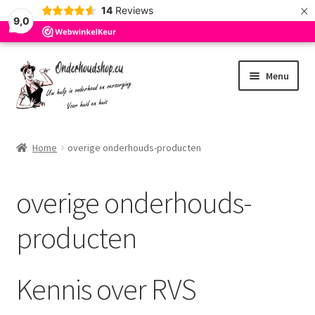
×
14
Reviews
9,0
Ga
Ga
Menu
door
naar
naar
de
navigatie
inhoud
Home
Home
overige onderhouds-producten
Afrekenen
overige onderhouds-
Algemene Voorwaarden
producten
Blog
Cookie Policy
Kennis over RVS
Mijn account