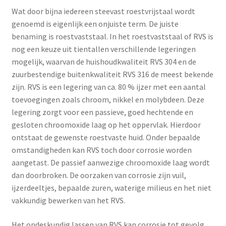
Wat door bijna iedereen steevast roestvrijstaal wordt
genoemd is eigenlijk een onjuiste term. De juiste
Onze Merken
benaming is roestvaststaal. In het roestvaststaal of RVS is
nog een keuze uit tientallen verschillende legeringen
Oranje Furniture Care
mogelijk, waarvan de huishoudkwaliteit RVS 304 en de
zuurbestendige buitenkwaliteit RVS 316 de meest bekende
over ons
zijn. RVS is een legering van ca. 80 % ijzer met een aantal
toevoegingen zoals chroom, nikkel en molybdeen. Deze
Retour sturen
legering zorgt voor een passieve, goed hechtende en
gesloten chroomoxide laag op het oppervlak. Hierdoor
Speciale aanbieding
ontstaat de gewenste roestvaste huid. Onder bepaalde
omstandigheden kan RVS toch door corrosie worden
Speciale aanbieding
aangetast. De passief aanwezige chroomoxide laag wordt
dan doorbroken. De oorzaken van corrosie zijn vuil,
Speciale aanbieding
ijzerdeeltjes, bepaalde zuren, waterige milieus en het niet
vakkundig bewerken van het RVS.
Speciale aanbieding
Het ondeskundig lassen van RVS kan corrosie tot gevolg