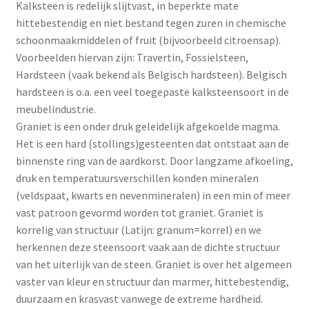
Kalksteen is redelijk slijtvast, in beperkte mate
hittebestendig en niet bestand tegen zuren in chemische
schoonmaakmiddelen of fruit (bijvoorbeeld citroensap).
Voorbeelden hiervan zijn: Travertin, Fossielsteen,
Hardsteen (vaak bekend als Belgisch hardsteen). Belgisch
hardsteen is o.a. een veel toegepaste kalksteensoort in de
meubelindustrie.
Graniet is een onder druk geleidelijk afgekoelde magma.
Het is een hard (stollings)gesteenten dat ontstaat aan de
binnenste ring van de aardkorst. Door langzame afkoeling,
druk en temperatuursverschillen konden mineralen
(veldspaat, kwarts en nevenmineralen) in een min of meer
vast patroon gevormd worden tot graniet. Graniet is
korrelig van structuur (Latijn: granum=korrel) en we
herkennen deze steensoort vaak aan de dichte structuur
van het uiterlijk van de steen. Graniet is over het algemeen
vaster van kleur en structuur dan marmer, hittebestendig,
duurzaam en krasvast vanwege de extreme hardheid.